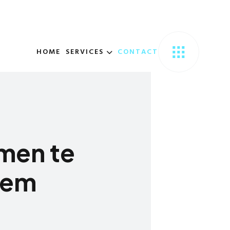
HOME
SERVICES
CONTACT
m
e
n
t
e
e
m